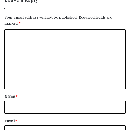
Your email address will not be published.
Required fields are
marked
*
C
o
m
m
e
n
t
*
Name
*
Email
*