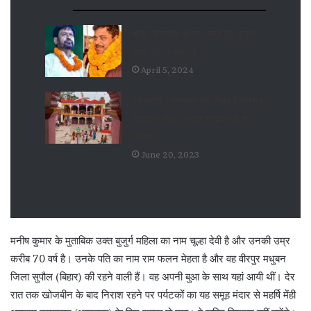
बांका लोकसभा क्षेत्र : सुर्ख़ हुई चुनावी
रंगत, 19 ने भरे पर्चे
April 5, 2024
रथयात्रा : सजधज कर तैयार है भगवान
मधुसूदन मंदिर, उमड़ा श्रद्धालुओं का
सैलाब
June 20, 2023
मनीष कुमार के मुताबिक उक्त बुजुर्ग महिला का नाम चूल्हा देवी है और उनकी उम्र
करीब 70 वर्ष है। उनके पति का नाम राम फलन मेहता है और वह वीरपुर मधुबन
जिला सुपौल (बिहार) की रहने वाली हैं। वह अपनी बुआ के साथ यहां आयी थीं। देर
रात तक खोजबीन के बाद निराश रहने पर पर्यटकों का यह समूह मंदार से महर्षि मेंही