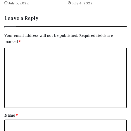
July 5, 2022
July 4, 2022
Leave a Reply
Your email address will not be published.
Required fields are
marked
*
C
o
m
m
e
n
t
*
Name
*