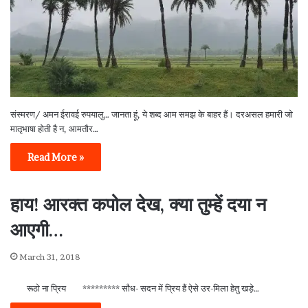
संस्मरण/ अमन ईरावई रुपयालु… जानता हूं, ये शब्द आम समझ के बाहर हैं। दरअसल हमारी जो
मातृभाषा होती है न, आमतौर…
Read More »
हाय! आरक्त कपोल देख, क्या तुम्हें दया न
आएगी…
March 31, 2018
रूठो ना प्रिय ********* सौध- सदन में प्रिय हैं ऐसे उर-मिला हेतु खड़े…