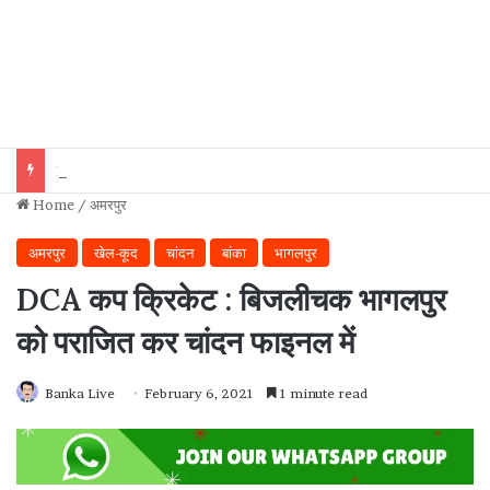
BANKA : डायलिसिस कराने आए पेशेंट को भी नहीं बख्शा, सदर अस्पताल परिसर से बाइक उड़ा ले गए चोर!
Home
/
अमरपुर
अमरपुर
खेल-कूद
चांदन
बांका
भागलपुर
DCA कप क्रिकेट : बिजलीचक भागलपुर
को पराजित कर चांदन फाइनल में
Banka Live
February 6, 2021
1 minute read