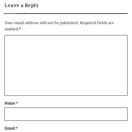
Leave a Reply
Your email address will not be published.
Required fields are
marked
*
C
o
m
m
e
n
t
*
Name
*
Email
*