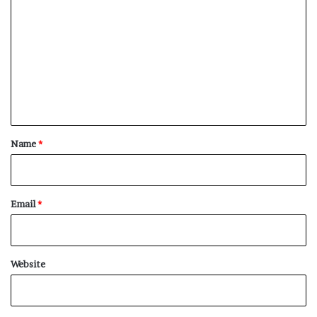
o
m
m
e
n
t
*
Name
*
Email
*
Website